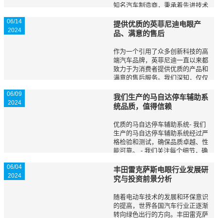
知名汽车制造商，秉承着先进技术
与卓越品质的理念，拥有一套先进
06/14
的胎压监测生产设备和管理体系，
提供优质的英菲尼迪电眼产
2024
以确保车辆的安全性和性能表现。
品、满意的售后
本文将详细介绍...
作为一个引用了众多创新科技的高
端汽车品牌，英菲尼迪一直以来都
致力于为消费者提供优质的产品和
满意的售后服务。我们深知，仅仅
提供可靠和豪华的汽车还不足以满
06/09
足现代消费者对品质生活的追求。
我们生产的马自达停车辅助系
2024
因此，英菲尼迪电眼产品的引入，
统品质，值得信赖
旨在为消费者带...
优质的马自达停车辅助系统- 我们
生产的马自达停车辅助系统经过严
格检验和测试，确保品质卓越、性
能可靠。 - 我们关注每个细节，确
保产品达到最高标准。 - 我们使用
06/04
先进的技术和材料，提供出色的产
丰田雷克萨斯电眼行业发展研
2024
品。- 马自达停车辅助系统提供...
究与投资前景分析
随着电动车技术的发展和环保意识
的提高，世界各国汽车行业正逐渐
转向绿色出行的方向。丰田雷克萨