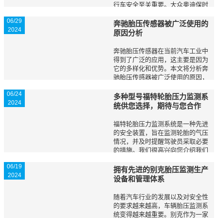
行车安全至关重要。大众奥迪保时
捷等众多汽车品牌为了提高车辆的
06/29
安全性，普遍配备了胎压监测系
奔驰胎压传感器被广泛使用的
2024
统。然而，我们在使用时需要注意
原因分析
一些重要事项，以...
奔驰胎压传感器在当前汽车工业中
得到了广泛的应用，这主要是因为
它的多样化和优势。本文将分析奔
驰胎压传感器被广泛使用的原因，
并探讨其在保证行车安全和提升驾
06/24
驶舒适性方面的作用。 提升行车
多种型号福特轮胎压力监测系
2024
安全性+ 胎压传感器能够及时检测
统供您选择，期待与您合作
车辆轮胎的胎...
福特轮胎压力监测系统是一种先进
的安全装置，旨在监测轮胎的气压
情况，并及时提醒驾驶员采取必要
的措施。我们很高兴向您介绍我们
的多种型号福特轮胎压力监测系
06/19
统，以满足您的不同需求。我们期
拥有先进的别克胎压监测生产
2024
待能与您建立合作关系，为您提供
设备和管理体系
卓越的产品和服务...
随着汽车行业的发展以及对安全性
的要求越来越高，车辆胎压监测系
统变得越来越重要。别克作为一家