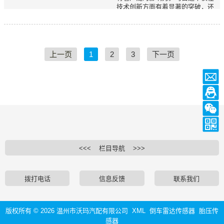
技术创新方面有着显著的突破，还
在关注驾驶者的安全方面下足了功
夫。特别是马自达轮胎压力监测系
统企业，在这一领域中做出了非凡
的贡献。本文将...
上一页
1
2
3
下一页
<<< 栏目导航 >>>
拨打电话
信息反馈
联系我们
版权所有 ©
2026
温州市沃玛汽配有限公司
XML
倒车雷达传感器
胎压传
感器