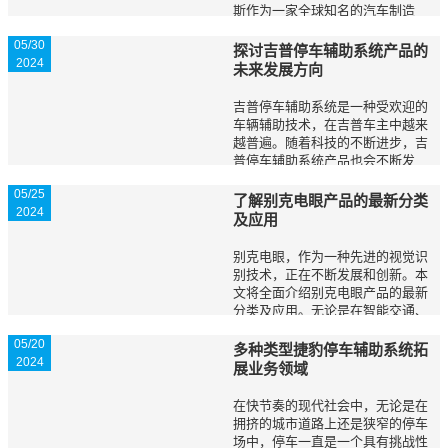
斯作为一家全球知名的汽车制造
商，正积极参与并推动电动车行业
05/30
的发展。本文将就丰田雷克萨斯电
探讨吉普停车辅助系统产品的
2024
眼行业的发展和投资前景进行研究
未来发展方向
与分析。 电眼行...
吉普停车辅助系统是一种受欢迎的
车辆辅助技术，在吉普车主中越来
越普遍。随着科技的不断进步，吉
普停车辅助系统产品也会不断发
展。本文将探讨吉普停车辅助系统
05/25
产品的未来发展方向，涵盖了各个
了解别克电眼产品的最新分类
2024
方面的技术创新和功能改进。变速
及应用
方面- 更灵敏的...
别克电眼，作为一种先进的视觉识
别技术，正在不断发展和创新。本
文将全面介绍别克电眼产品的最新
分类及应用。无论是在智能交通、
工业自动化、医疗诊断还是军事安
05/20
全领域，别克电眼凭借其卓越的性
多种类型捷豹停车辅助系统拓
2024
能、高度的精确度和可靠性，正成
展业务领域
为人们的首选。...
在快节奏的现代社会中，无论是在
拥挤的城市道路上还是狭窄的停车
场中，停车一直是一个具有挑战性