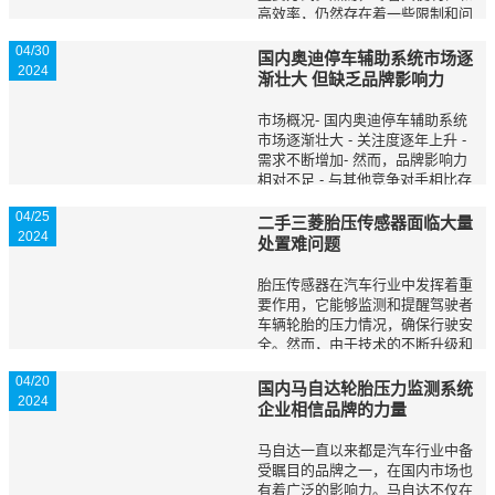
高效率，仍然存在着一些限制和问
题。本文将重点讨论三个限制大众
04/30
电眼直接网上交易的问题，并提出
国内奥迪停车辅助系统市场逐
2024
相应的解决方案。 问题一：安全
渐壮大 但缺乏品牌影响力
性问题1.1 ...
市场概况- 国内奥迪停车辅助系统
市场逐渐壮大 - 关注度逐年上升 -
需求不断增加- 然而，品牌影响力
相对不足 - 与其他竞争对手相比存
在差距 - 品牌宣传力度有待提升 市
04/25
场需求及趋势分析- 国内车主对停
二手三菱胎压传感器面临大量
2024
车辅助系统的...
处置难问题
胎压传感器在汽车行业中发挥着重
要作用，它能够监测和提醒驾驶者
车辆轮胎的压力情况，确保行驶安
全。然而，由于技术的不断升级和
汽车使用寿命的延长，大量二手三
04/20
菱胎压传感器面临处置难的问题。
国内马自达轮胎压力监测系统
2024
本文将探讨这一问题并提出解决方
企业相信品牌的力量
案。 问题分析...
马自达一直以来都是汽车行业中备
受瞩目的品牌之一，在国内市场也
有着广泛的影响力。马自达不仅在