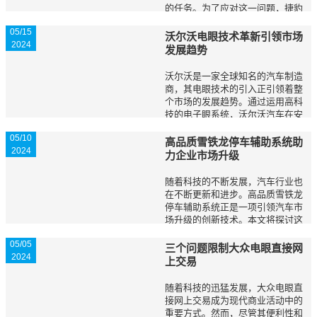
的任务。为了应对这一问题，捷豹
公司引入了多种类型的停车辅助系
05/15
统，以提供更加便捷和安全的停车
沃尔沃电眼技术革新引领市场
2024
体验。这些系统通过结合先进的技
发展趋势
术和创新设计，...
沃尔沃是一家全球知名的汽车制造
商，其电眼技术的引入正引领着整
个市场的发展趋势。通过运用高科
技的电子眼系统，沃尔沃汽车在安
全性和驾驶体验方面取得了重大突
05/10
破。本文将详细阐述沃尔沃电眼技
高品质雪铁龙停车辅助系统助
2024
术的革新以及其对市场的影响。
力企业市场升级
沃尔沃电眼技术...
随着科技的不断发展，汽车行业也
在不断更新和进步。高品质雪铁龙
停车辅助系统正是一项引领汽车市
场升级的创新技术。本文将探讨这
一系统在企业市场升级上的重要作
05/05
用。 现状分析当前，企业市场竞
三个问题限制大众电眼直接网
2024
争激烈，企业常需积极采取各种措
上交易
施以提升自身竞...
随着科技的迅猛发展，大众电眼直
接网上交易成为现代商业活动中的
重要方式。然而，尽管其便利性和