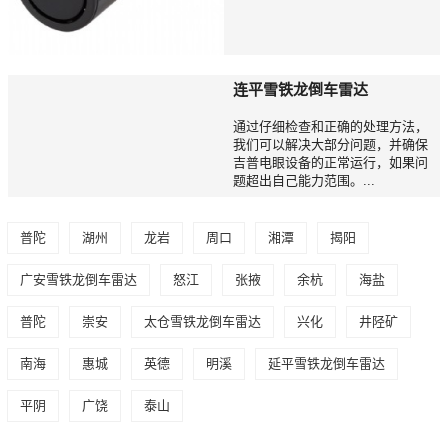
连平雪铁龙倒车雷达
通过仔细检查和正确的处理方法，
我们可以解决大部分问题，并确保
吉普电眼设备的正常运行，如果问
题超出自己能力范围。...
普陀
湖州
龙岩
周口
湘潭
揭阳
广安雪铁龙倒车雷达
怒江
张掖
余杭
海盐
普陀
崇安
太仓雪铁龙倒车雷达
兴化
井陉矿
南海
惠城
英德
明溪
延平雪铁龙倒车雷达
平阴
广饶
泰山