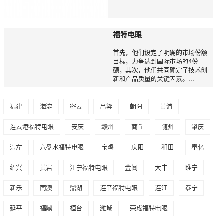
福特电眼
首先，他们设定了明确的市场份额
目标，力争达到国际市场的4份
额，其次，他们共同确定了技术创
新和产品质量的关键因素。...
福建
海淀
密云
吕梁
朝阳
黄浦
连云港福特电眼
安庆
赣州
商丘
随州
肇庆
崇左
六盘水福特电眼
宝鸡
庆阳
和田
奉化
绍兴
黄岩
江宁福特电眼
金阊
大丰
睢宁
新乐
南澳
鼎湖
连平福特电眼
连江
泰宁
延平
福鼎
桓台
潍城
荣成福特电眼