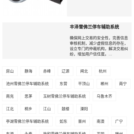
丰泽雪佛兰停车辅助系统
确保网上交易的安全性，完善信息
审核机制，减少虚假信息的存在，
设立专门的仲裁机构，解决交易纠
纷，增加用户信任度。...
房山
静海
赤峰
辽源
闸北
杭州
池州雪佛兰停车辅助系统
东营
平顶山
郴州
南宁
南充
思茅
玉树雪佛兰停车辅助系统
乌鲁木齐
江北
桐乡
江山
鼓楼
溧阳
亭湖雪佛兰停车辅助系统
如东
晋州
南澳
广宁
东源
永泰
政和雪佛兰停车辅助系统
平阴
滕州