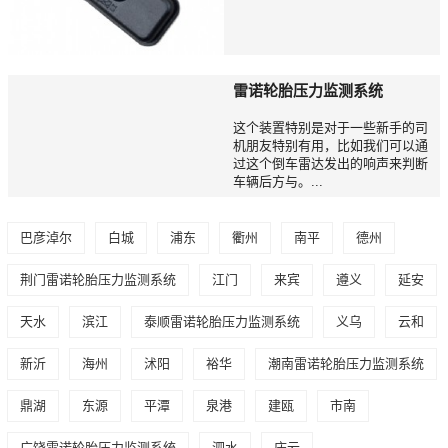
雷诺轮胎压力监测系统
这个装置特别是对于一些新手的司
机朋友特别有用，比如我们可以通
过这个倒车雷达发出的响声来判断
车辆后方与。...
巴彦淖尔
白城
浦东
衢州
南平
德州
荆门雷诺轮胎压力监测系统
江门
来宾
遵义
延安
天水
滨江
泰顺雷诺轮胎压力监测系统
义乌
云和
新沂
海州
沭阳
裕华
潮南雷诺轮胎压力监测系统
鼎湖
东源
平潭
泉港
建瓯
市南
广饶雷诺轮胎压力监测系统
泗水
庆云