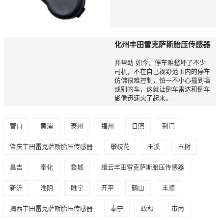
化州丰田雷克萨斯胎压传感器
并帮助 如今，停车难愁坏了不少
司机，不在自己视野范围内的停车
仿佛很难控制，怕一不小心撞到墙
或别的车，这就让倒车雷达和倒车
影像迅速火了起来。...
营口
黄浦
泰州
福州
日照
荆门
肇庆丰田雷克萨斯胎压传感器
攀枝花
玉溪
玉树
昌吉
奉化
婺城
缙云丰田雷克萨斯胎压传感器
新沂
淮阴
睢宁
开平
鹤山
丰顺
揭西丰田雷克萨斯胎压传感器
泰宁
政和
市南